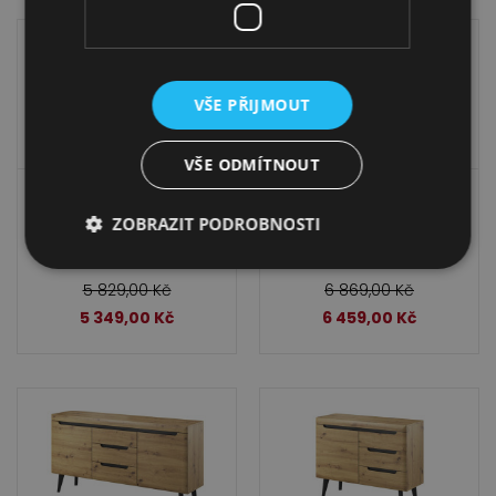
VŠE PŘIJMOUT
VŠE ODMÍTNOUT
Vitrína Artisan Nordi
Skříňka Artisan Nordi
ZOBRAZIT PODROBNOSTI
NWT90
NK107
5 829,00
Kč
6 869,00
Kč
5 349,00
Kč
6 459,00
Kč