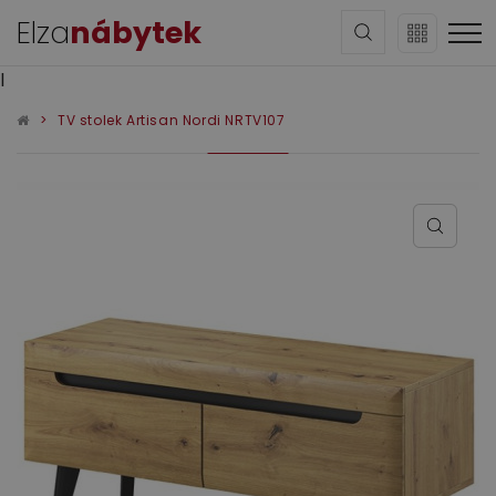
Elza
nábytek
l
TV stolek Artisan Nordi NRTV107
Sedací soupravy
Obývací pokoj