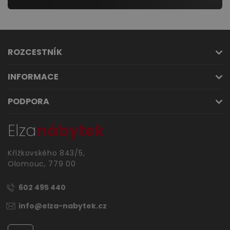
ROZCESTNÍK
INFORMACE
PODPORA
Elza
nábytek
Křížkovského 843/5,
Olomouc, 779 00
602 495 440
info@elza-nabytek.cz