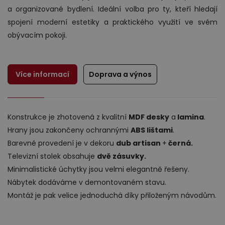
a organizované bydlení. Ideální volba pro ty, kteří hledají
spojení moderní estetiky a praktického využití ve svém
obývacím pokoji.
Více informací
Doprava a výnos
Výprodej
Konstrukce je zhotovená z kvalitní
MDF desky
a
lamina
.
Hrany jsou zakončeny ochrannými
ABS lištami
.
Barevné provedení je v dekoru
dub artisan
+
černá.
Televizní stolek obsahuje
dvě zásuvky.
Minimalistické úchytky jsou velmi elegantně řešeny.
Nábytek dodáváme v demontovaném stavu.
Montáž je pak velice jednoduchá díky přiloženým návodům.