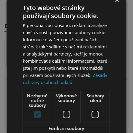
Záruční lhůta
24 měsíců
Tyto webové stránky
používají soubory cookie.
DALŠÍ PRODUKTY Z KOLEKCE K OBJEDNÁNÍ
K personalizaci obsahu, reklam a analýze
návštěvnosti používáme soubory cookie.
Informace o vašem používání našich
stránek také sdílíme s našimi reklamními
a analytickými partnery, kteří je mohou
kombinovat s dalšími informacemi, které
jste jim poskytli nebo které shromáždili
při vašem používání jejich služeb.
Zásady
ochrany osobních údajů
Vitrína Artisan Nordi
Šatník Artisan Nordi
NWT53
Nezbytně
Výkonové
Soubory
NSZ80
nutné
soubory
cílení
soubory
5 499,00
Kč
7 499,00
Kč
7 169,00
Kč
5 099,00
Kč
Funkční soubory