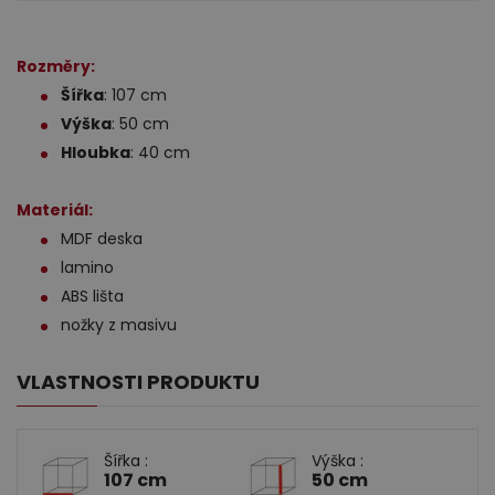
Rozměry:
Šířka
: 107 cm
Výška
: 50 cm
Hloubka
: 40 cm
Materiál:
MDF deska
lamino
ABS lišta
nožky z masivu
VLASTNOSTI PRODUKTU
Šířka :
Výška :
107 cm
50 cm