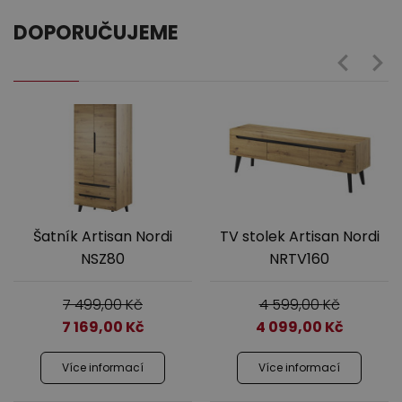
DOPORUČUJEME
Šatník Artisan Nordi
TV stolek Artisan Nordi
NSZ80
NRTV160
7 499,00
Kč
4 599,00
Kč
7 169,00
Kč
4 099,00
Kč
Více informací
Více informací