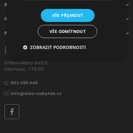
ROZCESTNÍK
Jídelna
VŠE PŘIJMOUT
INFORMACE
VŠE ODMÍTNOUT
PODPORA
Elza
nábytek
ZOBRAZIT PODROBNOSTI
Křížkovského 843/5,
Olomouc, 779 00
Předsíně
602 495 440
info@elza-nabytek.cz
Novinky