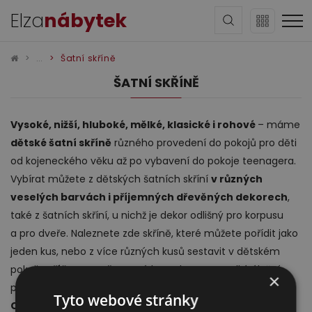
Elza
nábytek
Šatní skříně
ŠATNÍ SKŘÍNĚ
Vysoké, nižší, hluboké, mělké, klasické i rohové
– máme
dětské šatní skříně
různého provedení do pokojů pro děti
Sedací soupravy
od kojeneckého věku až po vybavení do pokoje teenagera.
Vybírat můžete z dětských šatních skříní
v různých
veselých barvách i příjemných dřevěných dekorech
,
také z šatních skříní, u nichž je dekor odlišný pro korpusu
a pro dveře. Naleznete zde skříně, které můžete pořídit jako
jeden kus, nebo z více různých kusů sestavit v dětském
pokoji
skříňovou stěnu
a získat tak opravu velký úložný
×
Obývací pokoj
prostor.
Tyto webové stránky
Celý text