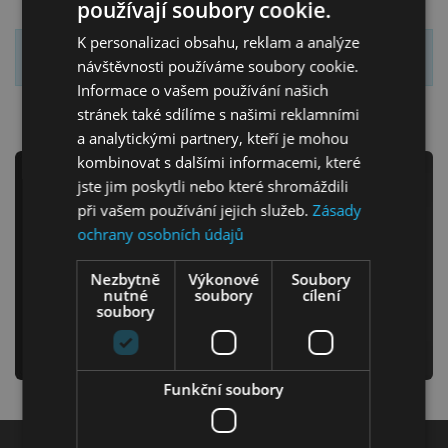
používají soubory cookie.
K personalizaci obsahu, reklam a analýze
Seznam výsledků je prázdný.
návštěvnosti používáme soubory cookie.
Informace o vašem používání našich
stránek také sdílíme s našimi reklamními
Ložnice
a analytickými partnery, kteří je mohou
kombinovat s dalšími informacemi, které
Newsletter
jste jim poskytli nebo které shromáždili
při vašem používání jejich služeb.
Zásady
ochrany osobních údajů
Odebírejte náš newsletter
Nezbytně
Výkonové
Soubory
a už nikdy Vám neunikne žádná novinka či akce!
nutné
soubory
cílení
Dětský nábytek
soubory
odeslat
Funkční soubory