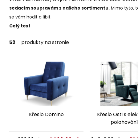
Pr
sedacím soupravám z našeho sortimentu.
Mimo tyto, 
P
se vám hodit a líbit.
Celý text
Se
Předsíně
52
produkty na stronie
Kř
Ta
Křeslo Domino
Křeslo Osti s ele
polohován