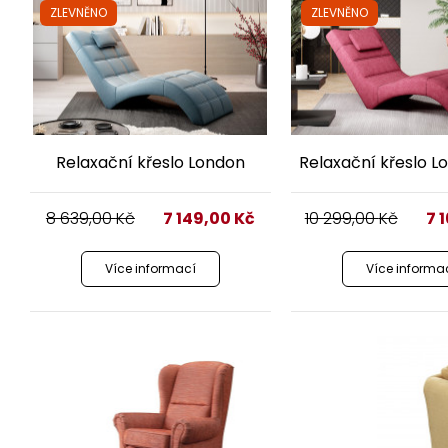
ZLEVNĚNO
ZLEVNĚNO
Relaxační křeslo London
Relaxační křeslo L
8 639,00
Kč
7 149,00
Kč
10 299,00
Kč
7 
Více informací
Více informa