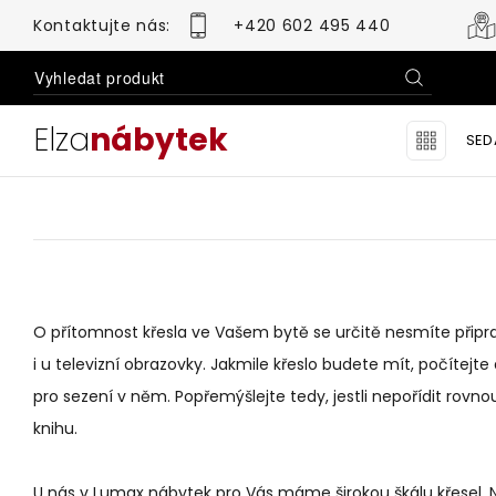
Kontaktujte nás:
+420 602 495 440
Elza
nábytek
SED
Domov
Nabídka
Sedací soupravy
Křesla
Ro
Se
Se
O přítomnost křesla ve Vašem bytě se určitě nesmíte připr
Lu
i u televizní obrazovky. Jakmile křeslo budete mít, počítejt
Sedací soupravy
Obývací pok
Se
pro sezení v něm. Popřemýšlejte tedy, jestli nepořídit rovn
knihu.
Mo
U nás v Lumax nábytek pro Vás máme širokou škálu křesel. 