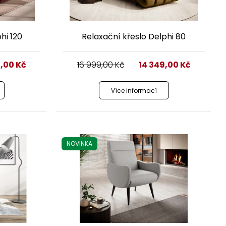
hi 120
Relaxační křeslo Delphi 80
9,00
Kč
16 999,00
Kč
14 349,00
Kč
Více informací
NOVINKA