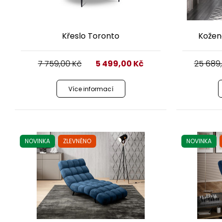
Křeslo Toronto
Kožen
7 759,00
Kč
5 499,00
Kč
25 689
Více informací
NOVINKA
ZLEVNĚNO
NOVINKA