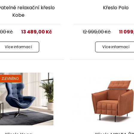
atelné relaxační křeslo
Křeslo Polo
Kobe
,00
Kč
13 489,00
Kč
12 999,00
Kč
11 09
Více informací
Více informací
ZLEVNĚNO