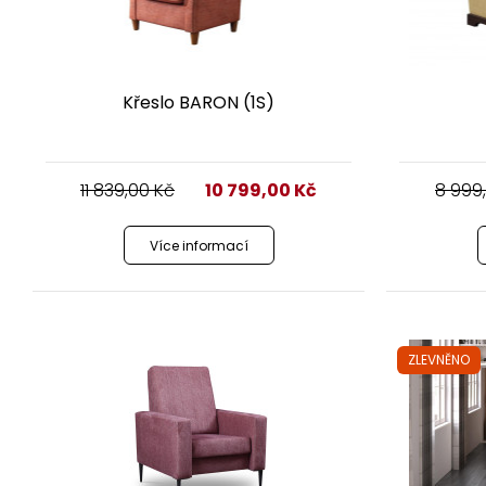
Křeslo BARON (1S)
11 839,00
Kč
10 799,00
Kč
8 999
Více informací
ZLEVNĚNO