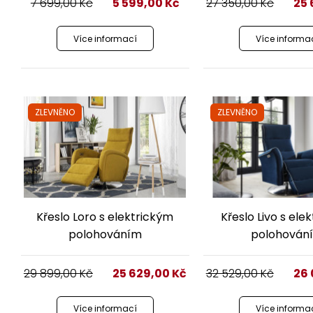
7 699,00
Kč
5 599,00
Kč
27 350,00
Kč
25
Více informací
Více informa
ZLEVNĚNO
ZLEVNĚNO
Křeslo Loro s elektrickým
Křeslo Livo s ele
polohováním
polohován
29 899,00
Kč
25 629,00
Kč
32 529,00
Kč
26
Více informací
Více informa