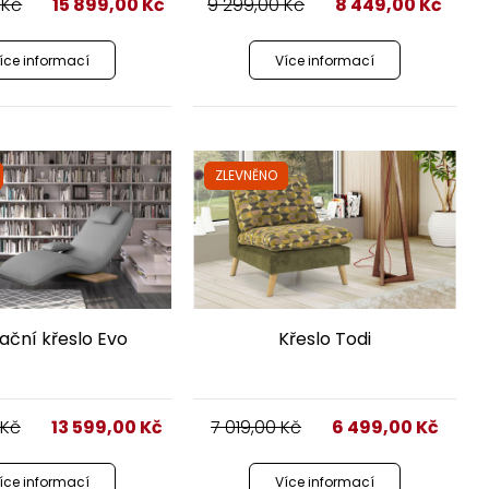
0
Kč
15 899,00
Kč
9 299,00
Kč
8 449,00
Kč
íce informací
Více informací
ZLEVNĚNO
ační křeslo Evo
Křeslo Todi
Kč
13 599,00
Kč
7 019,00
Kč
6 499,00
Kč
íce informací
Více informací