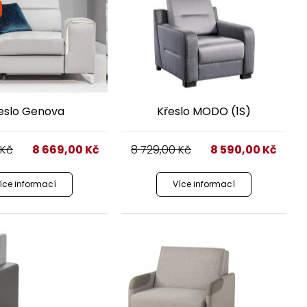
eslo Genova
Křeslo MODO (1S)
Kč
8 669,00
Kč
8 729,00
Kč
8 590,00
Kč
íce informací
Více informací