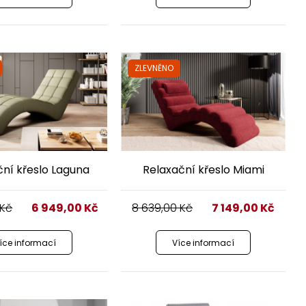
ZLEVNĚNO
ní křeslo Laguna
Relaxační křeslo Miami
Kč
6 949,00
Kč
8 639,00
Kč
7 149,00
Kč
íce informací
Více informací