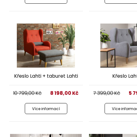
Křeslo Lahti + taburet Lahti
Křeslo Lah
10 799,00
Kč
8 198,00
Kč
7 399,00
Kč
5 
Více informací
Více informa