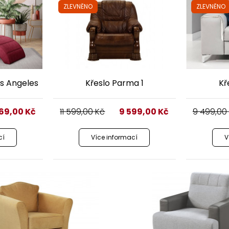
ZLEVNĚNO
ZLEVNĚNO
os Angeles
Křeslo Parma 1
Kř
169,00
Kč
11 599,00
Kč
9 599,00
Kč
9 499,00
cí
Více informací
V