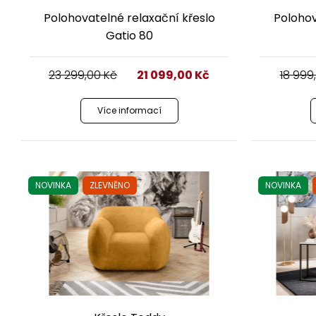
Polohovatelné relaxační křeslo
Polohov
Gatio 80
23 299,00
Kč
21 099,00
Kč
18 999
Více informací
NOVINKA
ZLEVNĚNO
NOVINKA