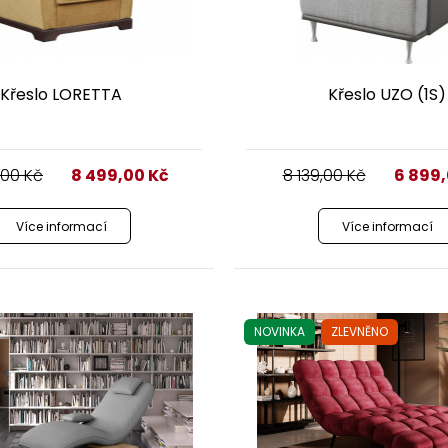
Křeslo LORETTA
Křeslo UZO (1S)
,00
Kč
8 499,00
Kč
8 139,00
Kč
6 899
Více informací
Více informací
NOVINKA
ZLEVNĚNO