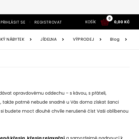
0
KOŠÍK
0,00
KČ
PŘIHLÁSIT SE
REGISTROVAT
SKÝ NÁBYTEK
JÍDELNA
VÝPRODEJ
Blog
tavy
Í
tavy AKCE!
y
ddávat opravdovému oddechu – s kávou, s přáteli,
ovět, takže patrně nebude snadné u Vás doma získat šanci
ětský nábytek
Jídelna
é systémy
íborníky
e si budete moct dlouhé chvíle nerušeně číst Vaši oblíbenou
cí souprava Astola
Obývací stěna Velvet
ná křesla, křesla relaxační
a samozřejmě padnoucí k