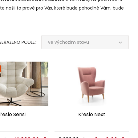
kříňky
Kč
38 190,00
74 145,00
Kč
Kč
61 139,00
Kč
ste našli to pravé pro Vás, které bude pohodlné Vám, bude
ce informací
Více informací
xy pod
Výprodej
SEŘAZENO PODLE::
Ve výchozím stavu
řeslo Sensi
Křeslo Next