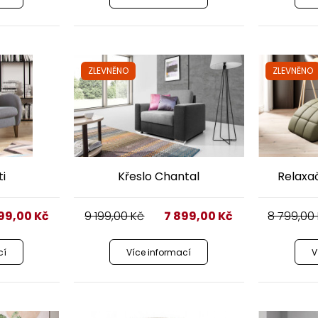
ZLEVNĚNO
ZLEVNĚNO
ti
Křeslo Chantal
Relaxač
799,00
Kč
9 199,00
Kč
7 899,00
Kč
8 799,00
cí
Více informací
V