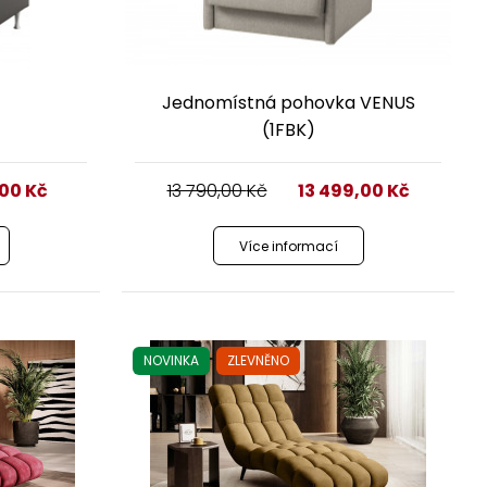
Jednomístná pohovka VENUS
(1FBK)
,00
Kč
13 790,00
Kč
13 499,00
Kč
Více informací
NOVINKA
ZLEVNĚNO