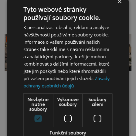
×
Tyto webové stránky
Více informací
Více informací
používají soubory cookie.
K personalizaci obsahu, reklam a analýze
návštěvnosti používáme soubory cookie.
ZLEVNĚNO
NOVINKA
Informace o vašem používání našich
stránek také sdílíme s našimi reklamními
a analytickými partnery, kteří je mohou
kombinovat s dalšími informacemi, které
jste jim poskytli nebo které shromáždili
při vašem používání jejich služeb.
Zásady
Rohová sedací
Rohová sedací
ochrany osobních údajů
souprava Focus L s
souprava Baggio
elektrickým výsuvem
Nezbytně
Výkonové
Soubory
nutné
soubory
cílení
soubory
37 999,00
Kč
36 379,00
Kč
30 389,00
Kč
32 649,00
Kč
Více informací
Více informací
Funkční soubory