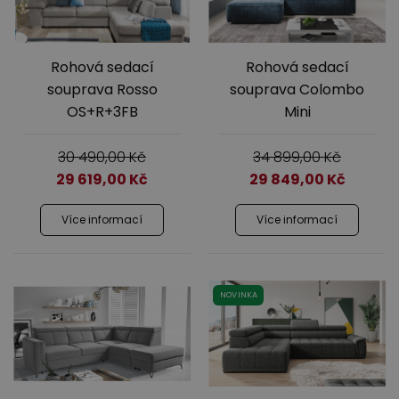
Rohová sedací
Rohová sedací
souprava Rosso
souprava Colombo
OS+R+3FB
Mini
30 490,00
Kč
34 899,00
Kč
29 619,00
Kč
29 849,00
Kč
Více informací
Více informací
NOVINKA