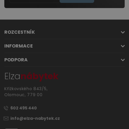
ROZCESTNÍK
INFORMACE
PODPORA
Elza
nábytek
Křížkovského 843/5,
Olomouc, 779 00
602 495 440
info@elza-nabytek.cz