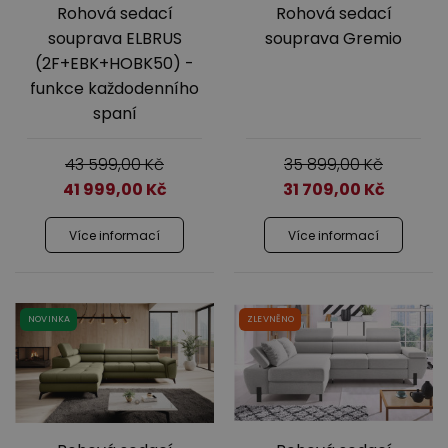
Rohová sedací
Rohová sedací
souprava ELBRUS
souprava Gremio
(2F+EBK+HOBK50) -
funkce každodenního
spaní
43 599,00
Kč
35 899,00
Kč
41 999,00
Kč
31 709,00
Kč
Více informací
Více informací
NOVINKA
ZLEVNĚNO