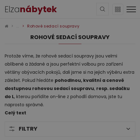
Elza
nábytek
Rohové sedací soupravy
ROHOVÉ SEDACÍ SOUPRAVY
Protože víme, že rohové sedací soupravy jsou velmi
oblíbené a žádané a jsou perfektní volbou pro zařízení
Sedací soupravy
většiny obývacích pokojů, dali jsme si na jejich výběru extra
záležet. Pokud hledáte
pohodlnou, kvalitní a cenově
dostupnou rohovou sedací soupravu
,
resp. sedačku
do L
, kterou pořídíte on-line z pohodlí domova, jste tu
naprosto správně.
Celý text
FILTRY
Obývací pokoj