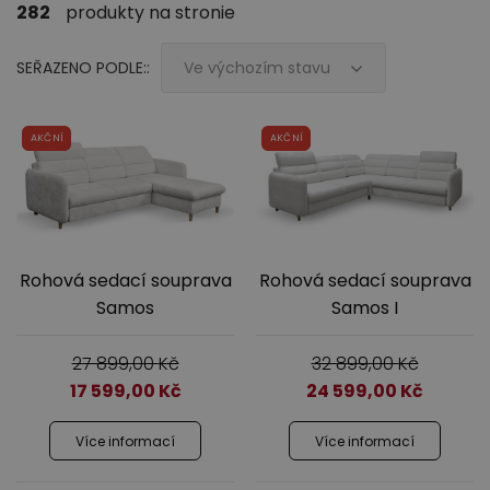
282
produkty na stronie
SEŘAZENO PODLE::
Ve výchozím stavu
Ložnice
AKČNÍ
AKČNÍ
Rohová sedací souprava
Rohová sedací souprava
Samos
Samos I
Dětský nábytek
27 899,00
Kč
32 899,00
Kč
17 599,00
Kč
24 599,00
Kč
Více informací
Více informací