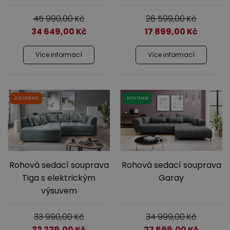
45 990,00
Kč
26 599,00
Kč
34 649,00
Kč
17 899,00
Kč
Více informací
Více informací
ZLEVNĚNO
NOVINKA
Rohová sedací souprava
Rohová sedací souprava
Tiga s elektrickým
Garay
výsuvem
33 990,00
Kč
34 999,00
Kč
33 379,00
Kč
27 699,00
Kč