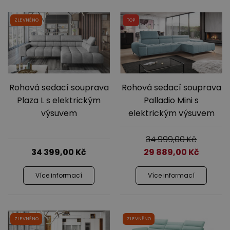
Jídelna
ZLEVNĚNO
TOP
Rohová sedací souprava
Rohová sedací souprava
Plaza L s elektrickým
Palladio Mini s
výsuvem
elektrickým výsuvem
Předsíně
34 999,00
Kč
34 399,00
Kč
29 889,00
Kč
Více informací
Více informací
ZLEVNĚNO
ZLEVNĚNO
Novinky