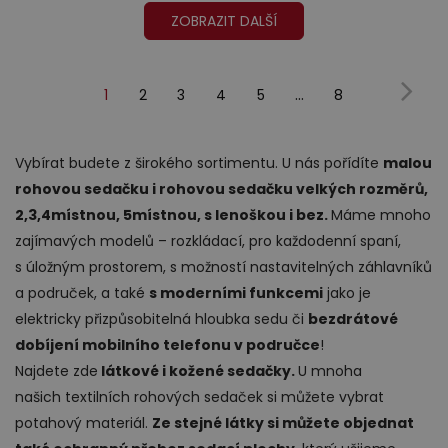
ZOBRAZIT DALŠÍ
…
1
2
3
4
5
8
(Současnost,
Poslední
Další
dárek)
Vybírat budete z širokého sortimentu. U nás pořídíte
malou
rohovou sedačku i rohovou sedačku velkých rozměrů,
2,3,4místnou, 5místnou
,
s lenoškou i bez.
Máme mnoho
zajímavých modelů – rozkládací, pro každodenní spaní,
s úložným prostorem, s možností nastavitelných záhlavníků
a područek, a také
s moderními funkcemi
jako je
elektricky přizpůsobitelná hloubka sedu či
bezdrátové
dobíjení mobilního telefonu v područce
!
Najdete zde
látkové i kožené sedačky.
U mnoha
našich textilních rohových sedaček si můžete vybrat
potahový materiál.
Ze stejné látky si můžete objednat