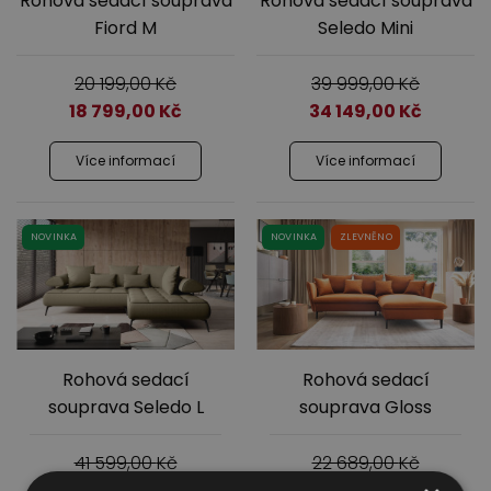
Rohová sedací souprava
Rohová sedací souprava
Fiord M
Seledo Mini
20 199,00
Kč
39 999,00
Kč
18 799,00
Kč
34 149,00
Kč
Více informací
Více informací
NOVINKA
NOVINKA
ZLEVNĚNO
Rohová sedací
Rohová sedací
souprava Seledo L
souprava Gloss
41 599,00
Kč
22 689,00
Kč
34 649,00
Kč
20 149,00
Kč