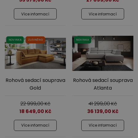
Více informací
Více informací
NOVINKA
ZLEVNĚNO
NOVINKA
Rohová sedací souprava
Rohová sedací souprava
Gold
Atlanta
22 999,00
Kč
41 299,00
Kč
18 649,00
Kč
36 139,00
Kč
Více informací
Více informací