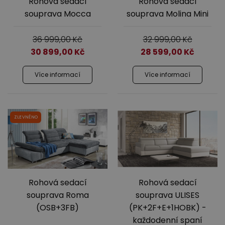
Rohová sedací
Rohová sedací
souprava Mocca
souprava Molina Mini
36 999,00
Kč
32 999,00
Kč
30 899,00
Kč
28 599,00
Kč
Více informací
Více informací
ZLEVNĚNO
Rohová sedací
Rohová sedací
souprava Roma
souprava ULISES
(OSB+3FB)
(PK+2F+E+1HOBK) -
každodenní spaní