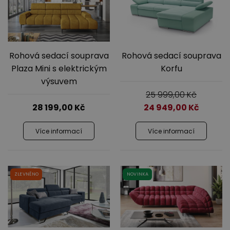
Rohová sedací souprava
Rohová sedací souprava
Plaza Mini s elektrickým
Korfu
výsuvem
Výprodej
25 999,00
Kč
28 199,00
Kč
24 949,00
Kč
Více informací
Více informací
ZLEVNĚNO
NOVINKA