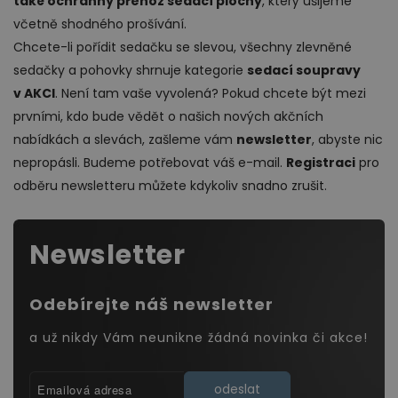
také ochranný přehoz sedací plochy
, který ušijeme
včetně shodného prošívání.
Chcete-li pořídit sedačku se slevou, všechny zlevněné
sedačky a pohovky shrnuje kategorie
sedací soupravy
v AKCI
. Není tam vaše vyvolená? Pokud chcete být mezi
prvními, kdo bude vědět o našich nových akčních
nabídkách a slevách, zašleme vám
newsletter
, abyste nic
nepropásli. Budeme potřebovat váš e-mail.
Registraci
pro
odběru newsletteru můžete kdykoliv snadno zrušit.
Newsletter
Odebírejte náš newsletter
a už nikdy Vám neunikne žádná novinka či akce!
odeslat