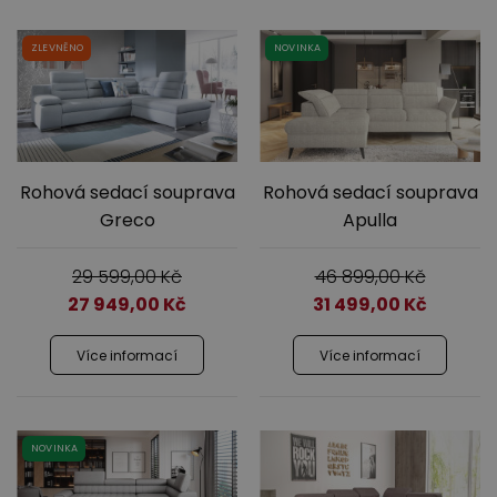
ZLEVNĚNO
NOVINKA
Rohová sedací souprava
Rohová sedací souprava
Greco
Apulla
29 599,00
Kč
46 899,00
Kč
27 949,00
Kč
31 499,00
Kč
Více informací
Více informací
NOVINKA