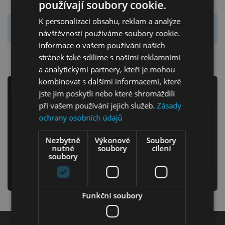
používají soubory cookie.
K personalizaci obsahu, reklam a analýze
Seznam výsledků je prázdný.
návštěvnosti používáme soubory cookie.
Informace o vašem používání našich
stránek také sdílíme s našimi reklamními
Ložnice
a analytickými partnery, kteří je mohou
kombinovat s dalšími informacemi, které
Newsletter
jste jim poskytli nebo které shromáždili
při vašem používání jejich služeb.
Zásady
ochrany osobních údajů
Odebírejte náš newsletter
Nezbytně
Výkonové
Soubory
a už nikdy Vám neunikne žádná novinka či akce!
nutné
soubory
cílení
Dětský nábytek
soubory
odeslat
Funkční soubory