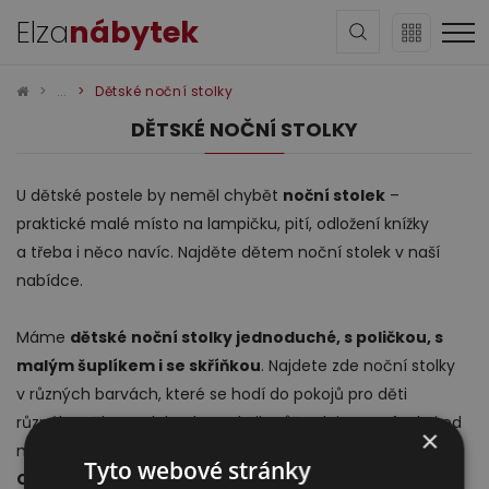
Elza
nábytek
Dětské noční stolky
DĚTSKÉ NOČNÍ STOLKY
U dětské postele by neměl chybět
noční stolek
–
praktické malé místo na lampičku, pití, odložení knížky
Sedací soupravy
a třeba i něco navíc. Najděte dětem noční stolek v naší
nabídce.
Máme
dětské
noční stolky jednoduché, s poličkou, s
malým šuplíkem i se skříňkou
. Najdete zde noční stolky
v různých barvách, které se hodí do pokojů pro děti
různého věku. Stolek tak v pokoji může plnit svou funkci od
×
Obývací pokoj
malička až po teenagerovský věk.
Tyto webové stránky
Celý text