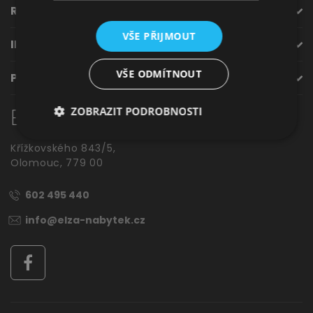
ROZCESTNÍK
Jídelna
VŠE PŘIJMOUT
INFORMACE
VŠE ODMÍTNOUT
PODPORA
Elza
nábytek
ZOBRAZIT PODROBNOSTI
Křížkovského 843/5,
Olomouc, 779 00
Předsíně
602 495 440
info@elza-nabytek.cz
Novinky