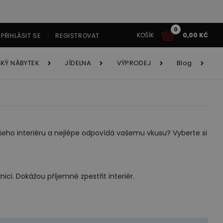
0
KOŠÍK
0,00
KČ
PŘIHLÁSIT SE
REGISTROVAT
SKÝ NÁBYTEK
JÍDELNA
VÝPRODEJ
Blog
tavy
Í
tavy AKCE!
y
ašeho interiéru a nejlépe odpovídá vašemu vkusu? Vyberte si
ětský nábytek
Jídelna
ici. Dokážou příjemně zpestřit interiér.
é systémy
íborníky
cí souprava Astola
Obývací stěna Velvet