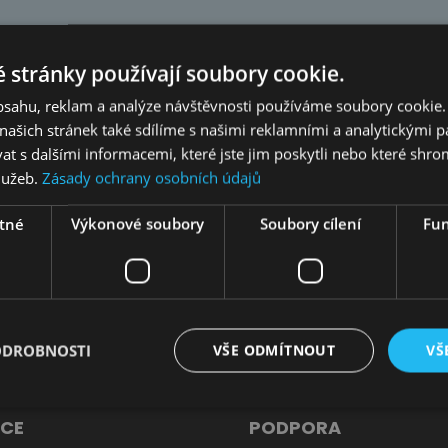
o každodenní spaní
Zrcadla
Dětské závěsné police a s
Nástěnné police
40 000,00
ohovky
Komody
Dětské noční stolky
Ví
 stránky používají soubory cookie.
Ostatní komponenty - bo
dací soupravy z pravé kůže
Novinky
Police
postel, TV stolky
obsahu, reklam a analýze návštěvnosti používáme soubory cookie.
ašich stránek také sdílíme s našimi reklamními a analytickými par
esla
 s dalšími informacemi, které jste jim poskytli nebo které shro
služeb.
Zásady ochrany osobních údajů
burety
Odebírejte náš newsletter
tné
Výkonové soubory
Soubory cílení
Fun
a už nikdy Vám neunikne žádná novinka či akce!
ODROBNOSTI
VŠE ODMÍTNOUT
VŠ
CE
PODPORA