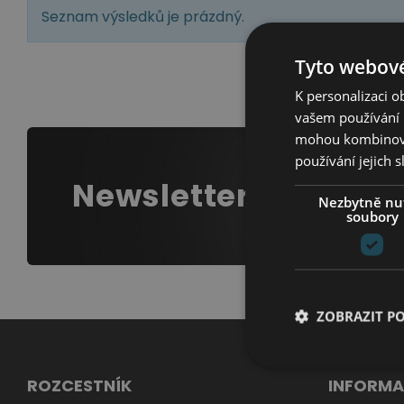
Pr
Seznam výsledků je prázdný.
P
Tyto webové
Se
K personalizaci 
Předsíně
vašem používání n
Kř
mohou kombinovat
používání jejich 
Ta
Newsletter
Nezbytně nu
soubory
ZOBRAZIT P
ROZCESTNÍK
INFORMA