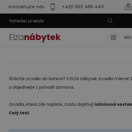
Kontaktujte nás:
+420 602 495 440
Elza
nábytek
SED
Domov
Nabídka
Ložnice
Zrcadla
Ro
Se
Se
Sháníte zrcadlo do ložnice? V ELZA nábytek zrcadla máme!
a objednejte z pohodlí domova.
Lu
Sedací soupravy
Obývací pok
Zrcadla, která zde najdete, často doplňují
ložnicové sesta
Se
Celý text
Mo