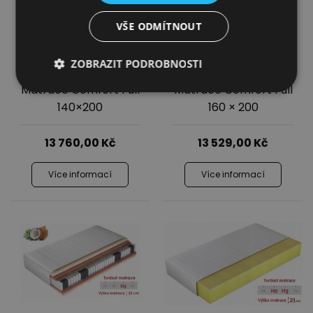
VŠE ODMÍTNOUT
ZOBRAZIT PODROBNOSTI
Matrace Comfort Full
Matrace Comfort Full
140×200
160 × 200
13 760,00
Kč
13 529,00
Kč
Více informací
Více informací