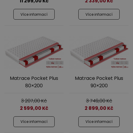
11 299,00
Kč
2 339,00
Kč
Jídelna
Více informací
Více informací
Předsíně
Matrace Pocket Plus
Matrace Pocket Plus
80×200
90×200
3 207,00
Kč
3 749,00
Kč
2 599,00
Kč
2 899,00
Kč
Více informací
Více informací
Novinky