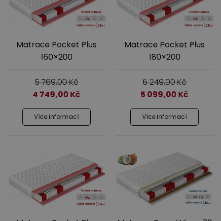
Matrace Pocket Plus
Matrace Pocket Plus
160×200
180×200
5 769,00
Kč
6 249,00
Kč
4 749,00
Kč
5 099,00
Kč
Více informací
Více informací