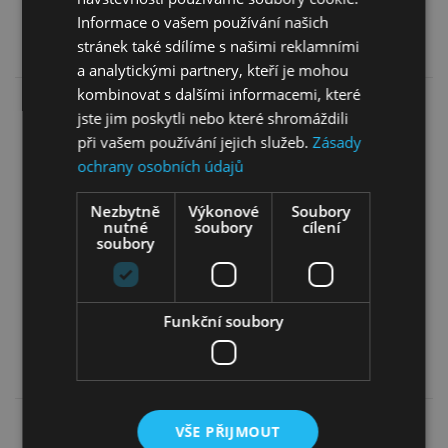
Informace o vašem používání našich
Více informací
Více informací
stránek také sdílíme s našimi reklamními
a analytickými partnery, kteří je mohou
kombinovat s dalšími informacemi, které
jste jim poskytli nebo které shromáždili
při vašem používání jejich služeb.
Zásady
ochrany osobních údajů
Nezbytně
Výkonové
Soubory
nutné
soubory
cílení
Matrace Comfort Full
Matrace Comfort Full
soubory
100 × 200
120 × 200
10 799,00
Kč
12 260,00
Kč
Funkční soubory
Více informací
Více informací
VŠE PŘIJMOUT