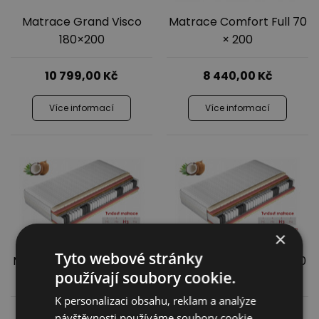
Matrace Grand Visco
Matrace Comfort Full 70
180×200
× 200
10 799,00
Kč
8 440,00
Kč
Více informací
Více informací
×
Tyto webové stránky
Matrace Comfort Full 80
Matrace Comfort Full 90
používají soubory cookie.
× 200
× 200
K personalizaci obsahu, reklam a analýze
9 099,00
Kč
9 620,00
Kč
návštěvnosti používáme soubory cookie.