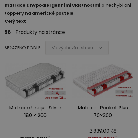
matrace s hypoalergenními vlastnostmi
a nechybí ani
toppery na americké postele
.
Celý text
56
Produkty na stránce
Ložnice
SEŘAZENO PODLE::
Ve výchozím stavu
Dětský nábytek
Matrace Unique Silver
Matrace Pocket Plus
180 × 200
70×200
2 839,00
Kč