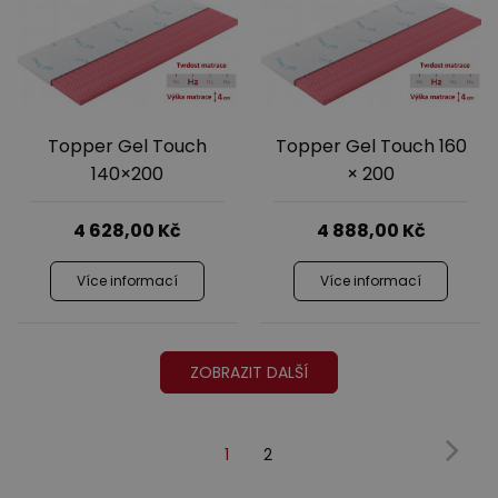
Topper Gel Touch
Topper Gel Touch 160
140×200
× 200
4 628,00
Kč
4 888,00
Kč
Více informací
Více informací
ZOBRAZIT DALŠÍ
1
2
(Současnost,