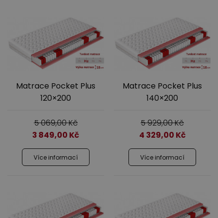
Výprodej
Matrace Pocket Plus
Matrace Pocket Plus
120×200
140×200
5 069,00
Kč
5 929,00
Kč
3 849,00
Kč
4 329,00
Kč
Více informací
Více informací