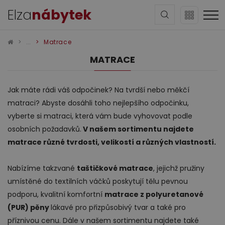
Elza
nábytek
Matrace
MATRACE
Jak máte rádi váš odpočinek? Na tvrdší nebo měkčí
matraci? Abyste dosáhli toho nejlepšího odpočinku,
Sedací soupravy
vyberte si matraci, která vám bude vyhovovat podle
osobních požadavků.
V našem sortimentu najdete
matrace různé tvrdosti, velikostí a různých vlastností.
Nabízíme takzvané
taštičkové matrace
, jejichž pružiny
umístěné do textilních váčků poskytují tělu pevnou
podporu, kvalitní komfortní
matrace z polyuretanové
Obývací pokoj
(PUR) pěny
lákavé pro přizpůsobivý tvar a také pro
příznivou cenu. Dále v našem sortimentu najdete také