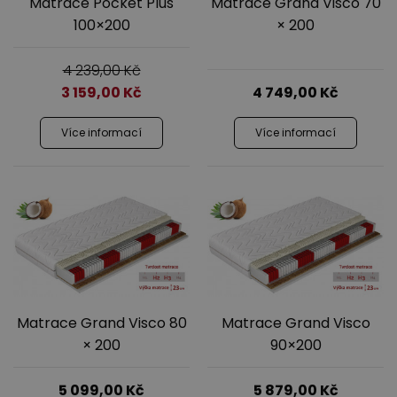
Matrace Pocket Plus
Matrace Grand Visco 70
100×200
× 200
4 239,00
Kč
3 159,00
Kč
4 749,00
Kč
Více informací
Více informací
Matrace Grand Visco 80
Matrace Grand Visco
× 200
90×200
5 099,00
Kč
5 879,00
Kč