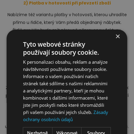
2) Platba v hotovosti při převzetí zboží
Jídelna
Nabízíme též variantu platby v hotovosti, kterou uhradíte
přímo u řidiče, který Vám předá objednaný nábytek.
Řidič pro Vás bude mít zároveň připravenou fakturu,
×
potvrzení o platbě a dodací list.
Tyto webové stránky
používají soubory cookie.
3) Splátkový prodej
K personalizaci obsahu, reklam a analýze
Pro Vaše maximální pohodlí jsme pro Vás nově připravili
návštěvnosti používáme soubory cookie.
možnost splátkového prodeje. Poskytovatelem
Předsíně
Informace o vašem používání našich
spotřebitelského úvěru je společnost Cofidis.
stránek také sdílíme s našimi reklamními
Získání úvěru touto cestou je velmi jednoduché, smlouvy k
a analytickými partnery, kteří je mohou
podpisu přiveze kurýr až k Vám domů. Individuální rozvržení
kombinovat s dalšími informacemi, které
počtu a výše splátek si jednoduše
jste jim poskytli nebo které shromáždili
spočítáte na kalkulačce, kterou naleznete u každého
při vašem používání jejich služeb.
Zásady
z produktů vedle ceny zboží. Splátkový prodej je možný
ochrany osobních údajů
u objednávek v celkové hodnotě od 3.000 Kč do 150.000 Kč.
Novinky
Nezbytně
Výkonové
Soubory