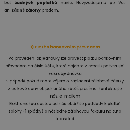
bát
žádných poplatků
navíc. Nevyžadujeme po Vás
ani
žádné zálohy
předem.
Ložnice
1) Platba bankovním převodem
Po provedení objednávky lze provést platbu bankovním
převodem na číslo účtu, které najdete v emailu potvrzující
vaší objednávku
V případě pokud máte zájem o zaplacení zálohové částky
z celkové ceny objednaného zboží, prosíme, kontaktujte
Dětský nábytek
nás. e-mailem
Elektronickou cestou od nás obdržíte podklady k platbě
zálohy (1 splátky) a následně zálohovou fakturu na tuto
transakci.