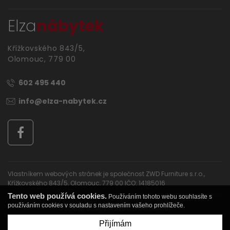
Elza
nábytek
Křížkovského 843/5,
Olomouc, 779 00
602 495 440
info@elza-nabytek.cz
Vlastníkem webových stránek je společnost ZWD Furniture s.r.o.,
Křížkovského 843/5, Olomouc, 779 00 IČO: 14185016
Tento web používá cookies.
Používáním tohoto webu souhlasíte s
používáním cookies v souladu s nastavením vašeho prohlížeče.
OSOBNÍ ÚDAJE A JEJICH OCHRANA
Copyright © Elza nábytek
Přijímám