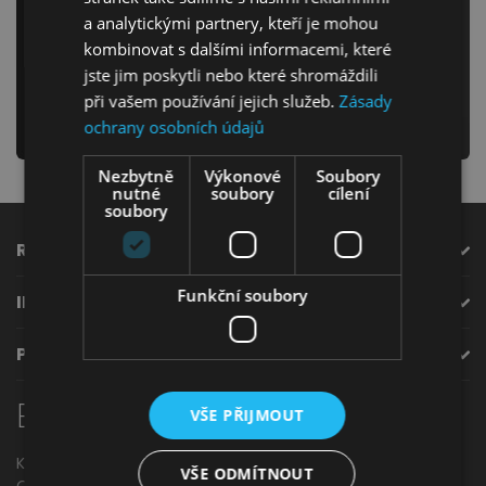
Odebírejte náš newsletter
a analytickými partnery, kteří je mohou
kombinovat s dalšími informacemi, které
a už nikdy Vám neunikne žádná novinka či akce!
jste jim poskytli nebo které shromáždili
při vašem používání jejich služeb.
Zásady
odeslat
ochrany osobních údajů
Ložnice
Nezbytně
Výkonové
Soubory
nutné
soubory
cílení
soubory
ROZCESTNÍK
Funkční soubory
INFORMACE
Dětský nábytek
PODPORA
Elza
nábytek
VŠE PŘIJMOUT
Křížkovského 843/5,
VŠE ODMÍTNOUT