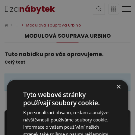
Elza
nábytek
Modulová souprava Urbino
MODULOVÁ SOUPRAVA URBINO
Tuto nabídku pro vás opravujeme.
Celý text
Sedací soupravy
Seznam výsledků je prázdný.
×
Tyto webové stránky
používají soubory cookie.
K personalizaci obsahu, reklam a analýze
Newsletter
návštěvnosti používáme soubory cookie.
Obývací pokoj
Informace o vašem používání našich
stránek také sdílíme s našimi reklamními