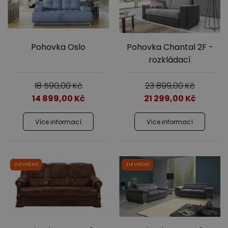
Pohovka Oslo
Pohovka Chantal 2F -
rozkládací
18 590,00
Kč
23 899,00
Kč
14 899,00
Kč
21 299,00
Kč
Více informací
Více informací
ZLEVNĚNO
ZLEVNĚNO