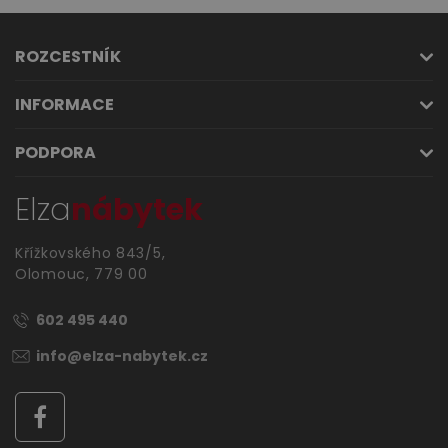
ROZCESTNÍK
INFORMACE
PODPORA
Elza
nábytek
Křížkovského 843/5,
Olomouc, 779 00
602 495 440
info@elza-nabytek.cz