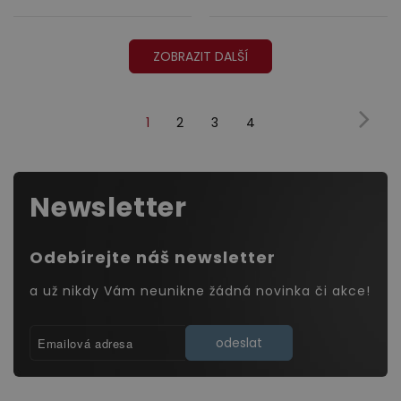
ZOBRAZIT DALŠÍ
1
2
3
4
(Současnost,
Další
dárek)
Newsletter
Odebírejte náš newsletter
a už nikdy Vám neunikne žádná novinka či akce!
odeslat