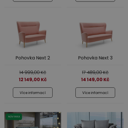
Výprodej
Pohovka Next 2
Pohovka Next 3
14 999,00
Kč
17 489,00
Kč
12 149,00
Kč
14 149,00
Kč
Více informací
Více informací
NOVINKA