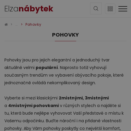
Elza
nábytek
Pohovky
POHOVKY
Pohovky jsou pro jejich elegantní a jednoduchý tvar
Sedací soupravy
aktuálně velmi
populární
. Naprosto totiž vyhovují
současným trendům ve vybavení obývacího pokoje, které
jednoznačně ovládá nekomplikovaný design.
Vyberte si mezi klasickými
2místnými, 3místnými
a
4místnými pohovkami
v různých stylech a najděte si
tu, která bude nejlépe vyhovovat Vaší představě o místu k
Obývací pokoj
Vašemu odpočinku. Buďte nároční i na přidané vlastnosti
pohovky. Aby Vám pohovky poskytly co největší komfort,