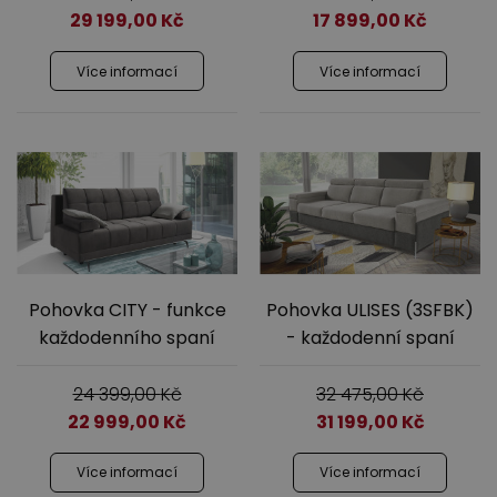
29 199,00
Kč
17 899,00
Kč
Více informací
Více informací
Pohovka CITY - funkce
Pohovka ULISES (3SFBK)
každodenního spaní
- každodenní spaní
24 399,00
Kč
32 475,00
Kč
22 999,00
Kč
31 199,00
Kč
Více informací
Více informací