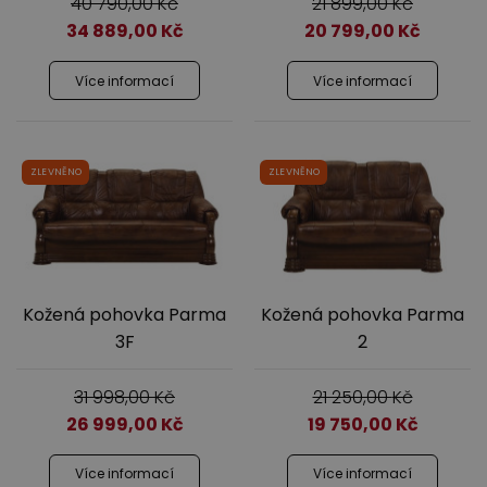
40 790,00
Kč
21 899,00
Kč
34 889,00
Kč
20 799,00
Kč
Jídelna
Více informací
Více informací
ZLEVNĚNO
ZLEVNĚNO
Předsíně
Kožená pohovka Parma
Kožená pohovka Parma
3F
2
31 998,00
Kč
21 250,00
Kč
26 999,00
Kč
19 750,00
Kč
Novinky
Více informací
Více informací