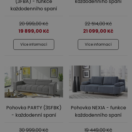
(3FBA) - funkce
každodenního spaní
každodenního spaní
20 999,00
Kč
22 514,00
Kč
19 899,00
Kč
21 099,00
Kč
Více informací
Více informací
Pohovka PARTY (3SFBK)
Pohovka NEXIA - funkce
- každodenní spaní
každodenního spaní
30 999,00
Kč
19 449,00
Kč