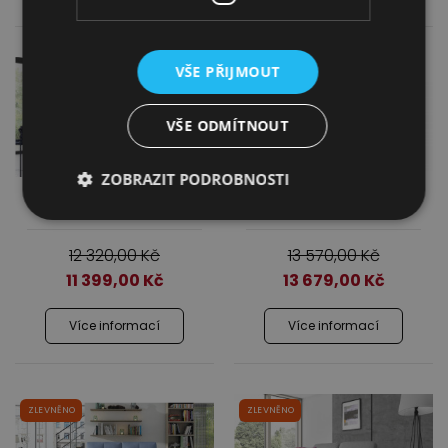
VŠE PŘIJMOUT
VŠE ODMÍTNOUT
ZOBRAZIT PODROBNOSTI
Pohovka Vittorio 2
Pohovka Vittorio 3
12 320,00
Kč
13 570,00
Kč
11 399,00
Kč
13 679,00
Kč
Více informací
Více informací
ZLEVNĚNO
ZLEVNĚNO