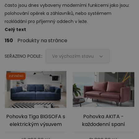
často jsou dnes vybaveny moderními funkcemi jako jsou:
polohování opěrek a záhlavníků, nebo systémem
rozkládání pro příjemný oddech v leže.
Celý text
Ložnice
150
Produkty na stránce
SEŘAZENO PODLE::
Ve výchozím stavu
ZLEVNĚNO
Dětský nábytek
Pohovka Tiga BIGSOFA s
Pohovka AKITA -
elektrickým výsuvem
každodenní spaní