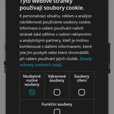
Tyto webové stránky
používají soubory cookie.
16 799,00
Kč
12 490,00
Kč
K personalizaci obsahu, reklam a analýze
13 799,00
Kč
10 999,00
Kč
návštěvnosti používáme soubory cookie.
Informace o vašem používání našich
Více informací
Více informací
stránek také sdílíme s našimi reklamními
a analytickými partnery, kteří je mohou
kombinovat s dalšími informacemi, které
ZLEVNĚNO
ZLEVNĚNO
jste jim poskytli nebo které shromáždili
při vašem používání jejich služeb.
Zásady
ochrany osobních údajů
Nezbytně
Výkonové
Soubory
Pohovka Genova 2
Pohovka Rosso 2
nutné
soubory
cílení
soubory
13 490,00
Kč
13 669,00
Kč
12 199,00
Kč
12 599,00
Kč
Funkční soubory
Více informací
Více informací