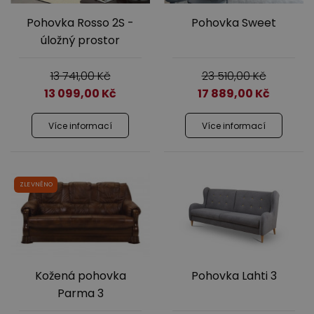
Pohovka Rosso 2S -
Pohovka Sweet
úložný prostor
13 741,00
Kč
23 510,00
Kč
13 099,00
Kč
17 889,00
Kč
Více informací
Více informací
ZLEVNĚNO
Kožená pohovka
Pohovka Lahti 3
Parma 3