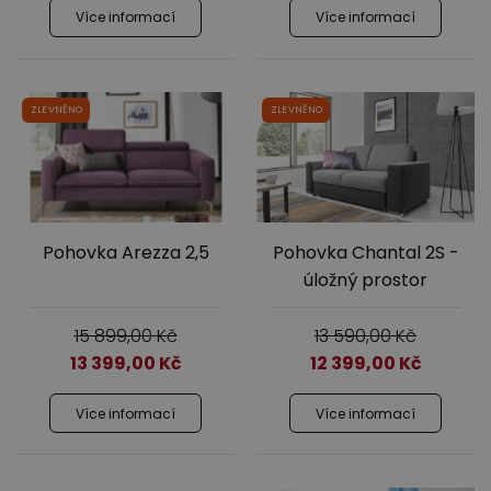
Více informací
Více informací
ZLEVNĚNO
ZLEVNĚNO
Pohovka Arezza 2,5
Pohovka Chantal 2S -
úložný prostor
15 899,00
Kč
13 590,00
Kč
13 399,00
Kč
12 399,00
Kč
Více informací
Více informací