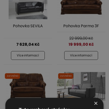
Pohovka SEVILA
Pohovka Parma 3F
22 999,00
Kč
7 628,04
Kč
19 999,00
Kč
Více informací
Více informací
ZLEVNĚNO
ZLEVNĚNO
×
Pohovka Parma 2
Pohovka Chantal 2