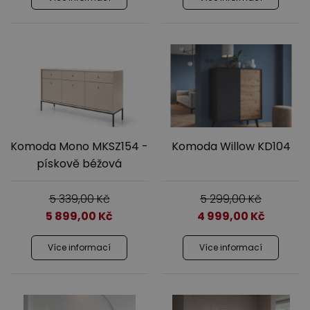
Jídelna
Komoda Mono MKSZ154 -
Komoda Willow KD104
pískově béžová
Předsíně
5 339,00
Kč
5 299,00
Kč
5 899,00
Kč
4 999,00
Kč
Více informací
Více informací
Novinky