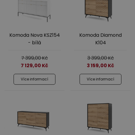
Komoda Nova KSZ154
Komoda Diamond
- bílá
K104
7 399,00
Kč
3 399,00
Kč
7 129,00
Kč
3 159,00
Kč
Více informací
Více informací