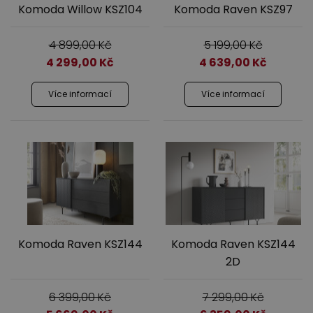
Komoda Willow KSZ104
Komoda Raven KSZ97
4 899,00
Kč
5 199,00
Kč
4 299,00
Kč
4 639,00
Kč
Více informací
Více informací
Komoda Raven KSZ144
Komoda Raven KSZ144
2D
6 399,00
Kč
7 299,00
Kč