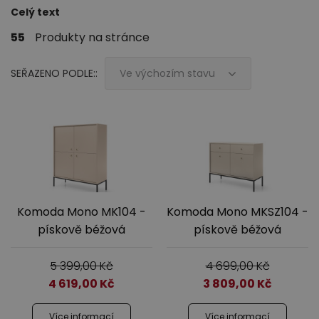
Celý text
55
Produkty na stránce
SEŘAZENO PODLE::
Ve výchozím stavu
Ložnice
Komoda Mono MK104 -
Komoda Mono MKSZ104 -
Dětský nábytek
pískově béžová
pískově béžová
5 399,00
Kč
4 699,00
Kč
4 619,00
Kč
3 809,00
Kč
Více informací
Více informací