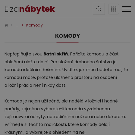
Elza
nábytek
Komody
KOMODY
Nepřeplňujte svou
šatní skříň.
Pořiďte komodu a část
oblečení uložte do ní. Pro uložení drobného šatstva je
Sedací soupravy
komoda ideálním řešením. Uvidíte, jak moc budete rádi, že
komodu máte, protože úložného prostoru na ošacení
a ložní prádlo není nikdy dost.
Komoda je nejen užitečná, ale nadělá v ložnici i hodně
parády, zejména vyberete-li komodu vyzdobenou
zajímavými úchyty, netradičními nožkami nebo dekorem.
Obývací pokoj
Všímejte si těchto maličkostí, které komody dělají
krásnými, a vybírejte s ohledem na ně.