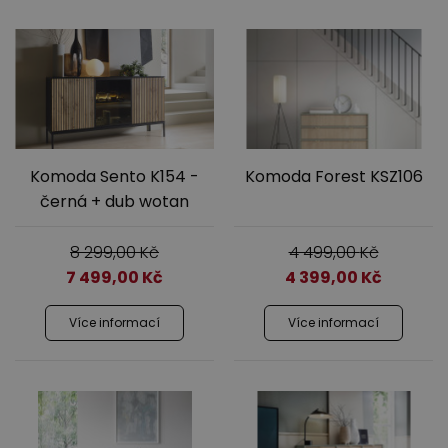
Komoda Sento K154 -
Komoda Forest KSZ106
černá + dub wotan
8 299,00
Kč
4 499,00
Kč
7 499,00
Kč
4 399,00
Kč
Více informací
Více informací