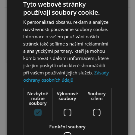
Tyto webové stránky
používají soubory cookie.
K personalizaci obsahu, reklam a analýze
návštěvnosti používáme soubory cookie.
Informace o vašem používání našich
stránek také sdílíme s našimi reklamními
a analytickými partnery, kteří je mohou
Komoda Boho KD97
Komoda Nova K104 -
kombinovat s dalšími informacemi, které
černá
jste jim poskytli nebo které shromáždili
při vašem používání jejich služeb.
Zásady
4 299,00
Kč
6 499,00
Kč
ochrany osobních údajů
3 869,00
Kč
6 249,00
Kč
Nezbytně
Výkonové
Soubory
nutné
soubory
cílení
Více informací
Více informací
soubory
Funkční soubory