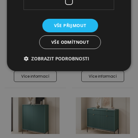
VŠE PŘIJMOUT
Komoda Nova KSZ104
Komoda Nova KSZ154
- černá
- černá
VŠE ODMÍTNOUT
5 399,00
Kč
7 399,00
Kč
ZOBRAZIT PODROBNOSTI
5 159,00
Kč
7 129,00
Kč
Více informací
Více informací