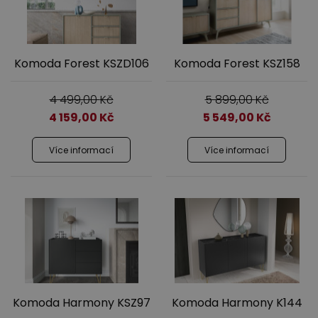
Komoda Forest KSZD106
Komoda Forest KSZ158
4 499,00
Kč
5 899,00
Kč
4 159,00
Kč
5 549,00
Kč
Více informací
Více informací
Komoda Harmony KSZ97
Komoda Harmony K144