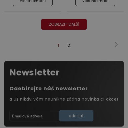
Více informací
Více informací
ZOBRAZIT DALŠÍ
1
2
(Současnost,
Další
dárek)
Newsletter
Odebírejte náš newsletter
a už nikdy Vám neunikne žádná novinka či akce!
odeslat