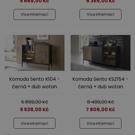
5 669,00
Kč
6 359,00
Kč
Více informací
Více informací
Komoda Sento K104 -
Komoda Sento KSZ154 -
černá + dub wotan
černá + dub wotan
5 899,00
Kč
8 499,00
Kč
5 539,00
Kč
7 809,00
Kč
Více informací
Více informací