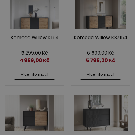
Komoda Willow K154
Komoda Willow KSZ154
Výprodej
5 299,00
Kč
6 599,00
Kč
4 999,00
Kč
5 799,00
Kč
Více informací
Více informací