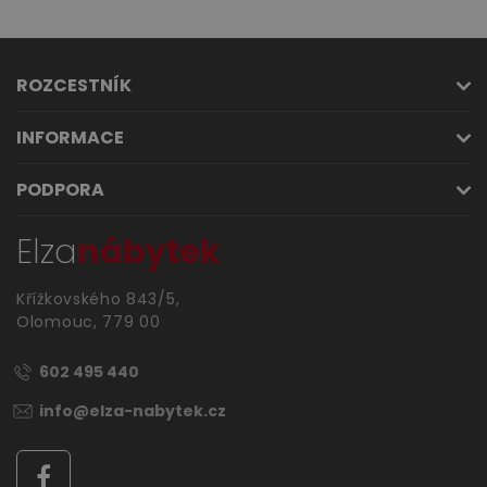
ROZCESTNÍK
INFORMACE
PODPORA
Elza
nábytek
Křížkovského 843/5,
Olomouc, 779 00
602 495 440
info@elza-nabytek.cz