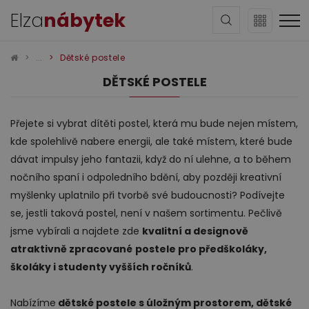
Elza
nábytek
Dětské postele
DĚTSKÉ POSTELE
Přejete si vybrat dítěti postel, která mu bude nejen místem,
kde spolehlivě nabere energii, ale také místem, které bude
Sedací soupravy
dávat impulsy jeho fantazii, když do ní ulehne, a to během
nočního spaní i odpoledního bdění, aby později kreativní
myšlenky uplatnilo při tvorbě své budoucnosti? Podívejte
se, jestli taková postel, není v našem sortimentu. Pečlivě
jsme vybírali a najdete zde
kvalitní a designově
atraktivně zpracované
postele pro předškoláky,
školáky i studenty vyšších ročníků
.
Obývací pokoj
Nabízíme
dětské postele s úložným prostorem, dětské