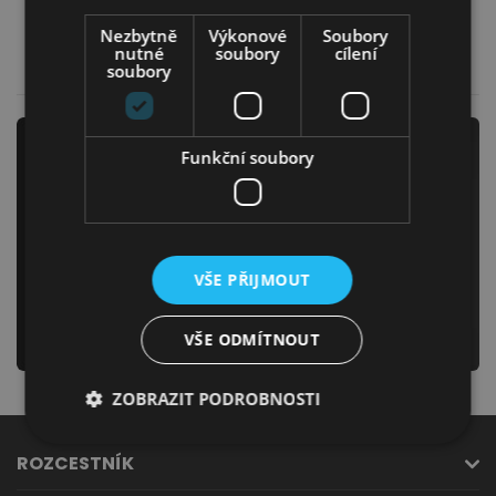
9 199,00
Kč
10 499,00
Kč
Nezbytně
Výkonové
Soubory
Jídelna
nutné
soubory
cílení
Více informací
Více informací
soubory
Newsletter
Funkční soubory
Odebírejte náš newsletter
a už nikdy Vám neunikne žádná novinka či akce!
Předsíně
VŠE PŘIJMOUT
odeslat
VŠE ODMÍTNOUT
ZOBRAZIT PODROBNOSTI
ROZCESTNÍK
Novinky