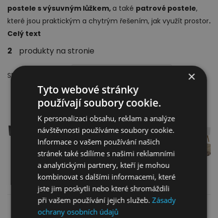
postele s výsuvným lůžkem,
a také
patrové postele
,
které jsou praktickým a chytrým řešením, jak využít prostor
.
Celý text
2
produkty na stronie
Ložnice
×
SEŘAZENO PODLE::
Ve výchozím stavu
Tyto webové stránky
používají soubory cookie.
K personalizaci obsahu, reklam a analýze
návštěvnosti používáme soubory cookie.
Informace o vašem používání našich
Dětský nábytek
stránek také sdílíme s našimi reklamními
a analytickými partnery, kteří je mohou
Boxspring postel Rio
Boxspring postel Rio
kombinovat s dalšími informacemi, které
90×200 cm
120×200 cm
jste jim poskytli nebo které shromáždili
při vašem používání jejich služeb.
Zásady
13 299,00
Kč
14 199,00
Kč
ochrany osobních údajů