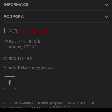
INFORMACE
PODPORA
Elza
nábytek
Křížkovského 843/5,
Výprodej
Olomouc, 779 00
602 495 440
info@elza-nabytek.cz
Vlastníkem webových stránek je společnost ZWD Furniture s.r.o.,
Křížkovského 843/5, Olomouc, 779 00 IČO: 14185016