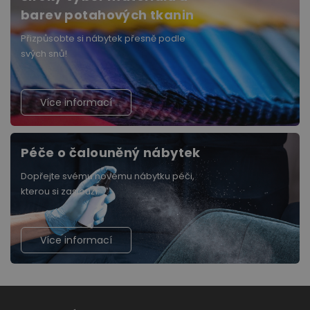
barev potahových tkanin
Přizpůsobte si nábytek přesně podle
svých snů!
Více informací
Péče o čalouněný nábytek
Dopřejte svému novému nábytku péči,
kterou si zaslouží.
Více informací