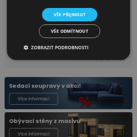
VŠE PŘIJMOUT
Vysoká kvalita zboží
Způsob platby
VŠE ODMÍTNOUT
U nás najdete velký výběr
U nás si můžete vybrat
kvalitního čalouněného
zda chcete platit
ZOBRAZIT PODROBNOSTI
i dřevěného nábytku.
převodem,
či hotově až při převzetí.
Sedací soupravy v akci!
Více informací
Obývací stěny z masivu
Více informací