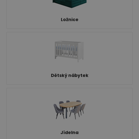
Jídelna
Ložnice
Dětský nábytek
Předsíně
Jídelna
Novinky