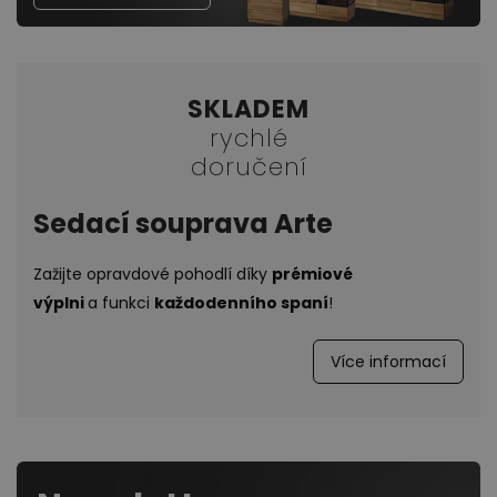
SKLADEM
rychlé
doručení
Sedací souprava Arte
Zažijte opravdové pohodlí díky
prémiové
výplni
a funkci
každodenního spaní
!
Více informací