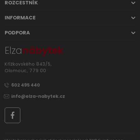
ROZCESTNÍK
INFORMACE
PODPORA
Elza
nábytek
Křížkovského 843/5,
Olomouc, 779 00
602 495 440
info@elza-nabytek.cz