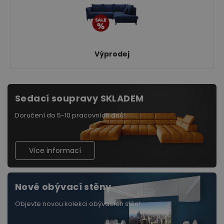
Výprodej
Sedací soupravy SKLADEM
Doručení do 5-10 pracovních dnů!
Více informací
Nové obývací stěny
Objevte novou kolekci obývacích stěn!