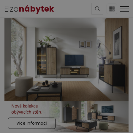
Elza
nábytek
Sedací soupravy
Obývací pokoj
Více informací