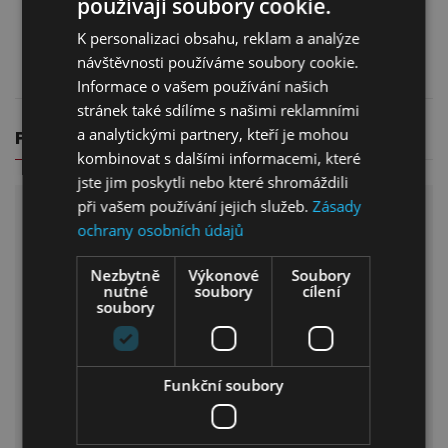
používají soubory cookie.
42 299,00
Kč
6 949,00
Kč
K personalizaci obsahu, reklam a analýze
návštěvnosti používáme soubory cookie.
Více informací
Více informací
Informace o vašem používání našich
stránek také sdílíme s našimi reklamními
a analytickými partnery, kteří je mohou
PROČ NAKOUPIT U NÁS?
kombinovat s dalšími informacemi, které
jste jim poskytli nebo které shromáždili
při vašem používání jejich služeb.
Zásady
ochrany osobních údajů
Nezbytně
Výkonové
Soubory
Doprava zdarma
Pomoc s výnosem
nutné
soubory
cílení
Nakupte u nás nad 5
Rádi Vám pomůžeme s
soubory
000 kč
výnosem.
a my Vám nábytek
Můžete si u nás zaplatit
dovezeme
službu
Funkční soubory
zdarma, kamkoliv v rámci
asistence řidiče při
ČR.
výnosu,
nebo kompletní výnos.