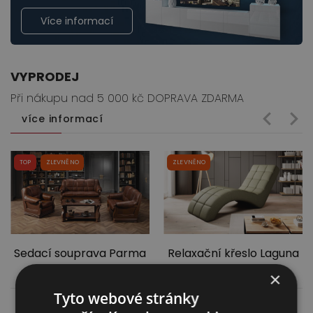
Více informací
VYPRODEJ
Při nákupu nad 5 000 kč DOPRAVA ZDARMA
více informací
TOP
ZLEVNĚNO
ZLEVNĚNO
Sedací souprava Parma
Relaxační křeslo Laguna
3F+2+1
×
Tyto webové stránky
49 299,00
Kč
8 799,00
Kč