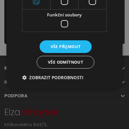
Odebírejte náš newsletter
Jídelna
Funkční soubory
a už nikdy Vám neunikne žádná novinka či akce!
odeslat
VŠE PŘIJMOUT
VŠE ODMÍTNOUT
ROZCESTNÍK
Předsíně
ZOBRAZIT PODROBNOSTI
INFORMACE
PODPORA
Elza
nábytek
Novinky
Křížkovského 843/5,