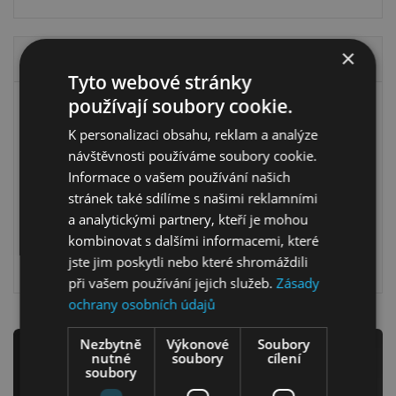
×
Registrovat
Tyto webové stránky
používají soubory cookie.
Vytvořte si účet v našem obchodě a získáte:
Ložnice
K personalizaci obsahu, reklam a analýze
Informace k zadané objednávce
návštěvnosti používáme soubory cookie.
Přístup k historii objednávek
Informace o vašem používání našich
Četné propagační akce a slevy
stránek také sdílíme s našimi reklamními
Automatické vyplňování vašich dat
a analytickými partnery, kteří je mohou
kombinovat s dalšími informacemi, které
jste jim poskytli nebo které shromáždili
Registrovat
Dětský nábytek
při vašem používání jejich služeb.
Zásady
ochrany osobních údajů
Nezbytně
Výkonové
Soubory
Newsletter
nutné
soubory
cílení
soubory