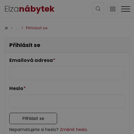
Elza
nábytek
Přihlásit se
Přihlásit se
Emailová adresa
*
Sedací soupravy
Heslo
*
Přihlásit se
Obývací pokoj
Nepamatujete si heslo?
Změnit heslo.