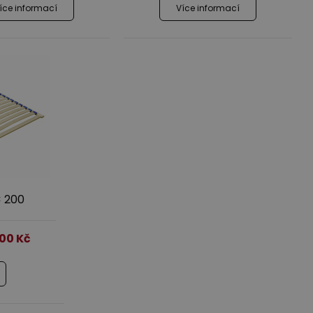
íce informací
Více informací
× 200
,00
Kč