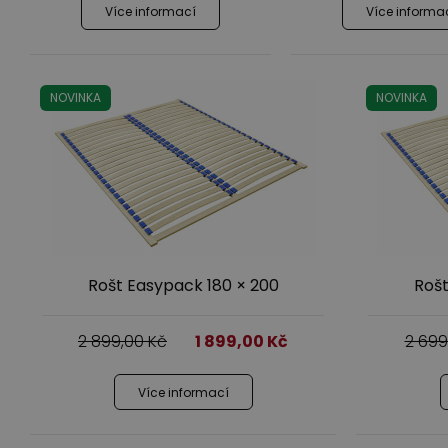
Více informací
Více informa
NOVINKA
NOVINKA
Rošt Easypack 180 × 200
Rošt
2 899,00
Kč
1 899,00
Kč
2 69
Více informací