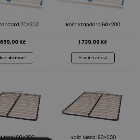
Standard 70×200
Rošt Standard 80×200
 659,00
Kč
1 739,00
Kč
íce informací
Více informací
 Metal 80×200
Rošt Metal 90×200