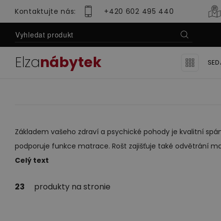
Kontaktujte nás:
+420 602 495 440
Elza
nábytek
SED
Domov
Nabídka
Ložnice
Rošty
Ro
Se
Se
Základem vašeho zdraví a psychické pohody je kvalitní spán
podporuje funkce matrace. Rošt zajišťuje také odvětrání mat
Lu
Celý text
Sedací soupravy
Obývací pok
Se
23
produkty na stronie
Mo