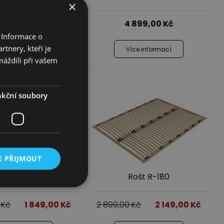
×
 799,00
Kč
4 899,00
Kč
 Informace o
tnery, kteří je
íce informací
Více informací
máždili při vašem
kční soubory
E PŘIJMOUT
Rošt R-160
Rošt R-180
0
Kč
1 849,00
Kč
2 899,00
Kč
2 149,00
Kč