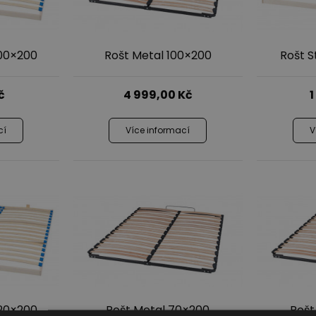
100×200
Rošt Metal 100×200
Rošt 
č
4 999,00
Kč
1
cí
Více informací
V
120×200
Rošt Metal 70×200
Rošt