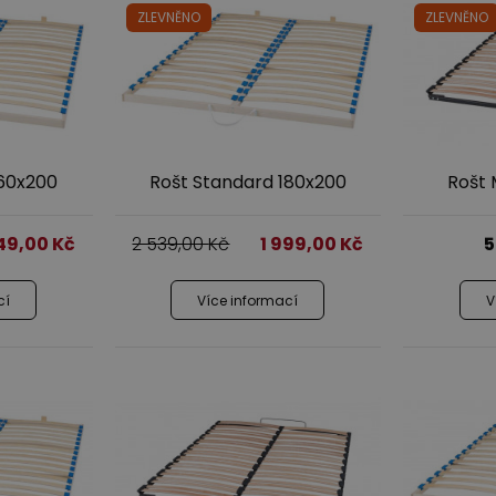
o každodenní spaní
Zrcadla
Dětské závěsné police a s
Nástěnné police
40 000,00
ZLEVNĚNO
ZLEVNĚNO
ohovky
Komody
Dětské noční stolky
Ví
Ostatní komponenty - bo
dací soupravy z pravé kůže
Novinky
Police
postel, TV stolky
esla
160x200
Rošt Standard 180x200
Rošt 
burety
849,00
Kč
2 539,00
Kč
1 999,00
Kč
5
cí
Více informací
V