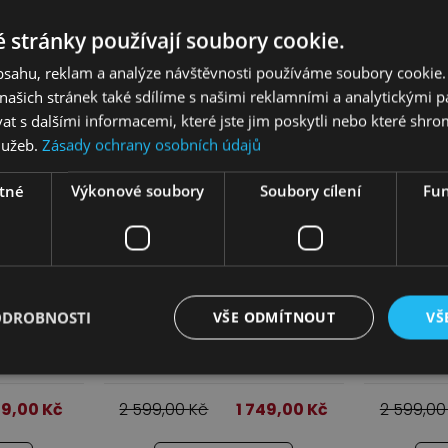
 stránky používají soubory cookie.
Kč
4 699,00
Kč
4
obsahu, reklam a analýze návštěvnosti používáme soubory cookie.
ašich stránek také sdílíme s našimi reklamními a analytickými par
cí
Více informací
V
 s dalšími informacemi, které jste jim poskytli nebo které shro
služeb.
Zásady ochrany osobních údajů
tné
Výkonové soubory
Soubory cílení
Fun
ODROBNOSTI
VŠE ODMÍTNOUT
VŠ
0
Rošt R-140
149,00
Kč
2 599,00
Kč
1 749,00
Kč
2 599,0