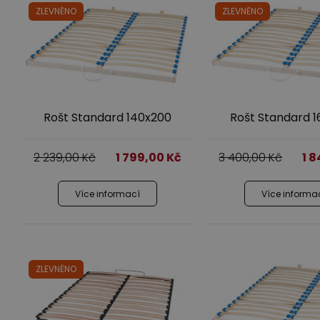
Pr
ZLEVNĚNO
ZLEVNĚNO
P
Se
Předsíně
Kř
Rošt Standard 140x200
Rošt Standard 
Ta
2 239,00
Kč
1 799,00
Kč
3 400,00
Kč
1 
Více informací
Více informa
ZLEVNĚNO