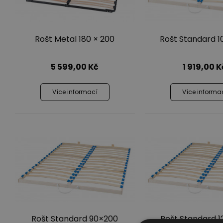
Rošt Metal 180 × 200
Rošt Standard 
5 599,00
Kč
1 919,00
K
Více informací
Více informa
Rošt Standard 90×200
Rošt Standard 