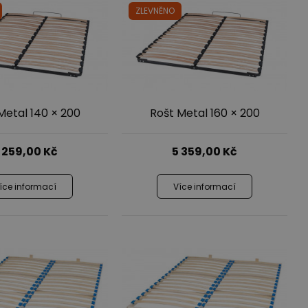
kříňky
Kč
38 190,00
74 145,00
Kč
Kč
61 139,00
Kč
ZLEVNĚNO
ce informací
Více informací
xy pod
Výprodej
Metal 140 × 200
Rošt Metal 160 × 200
 259,00
Kč
5 359,00
Kč
íce informací
Více informací