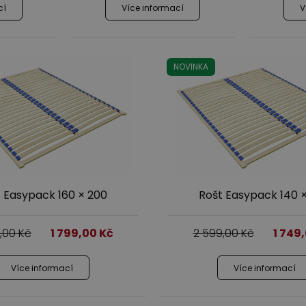
cí
Více informací
V
NOVINKA
 Easypack 160 × 200
Rošt Easypack 140 
9,00
Kč
1 799,00
Kč
2 599,00
Kč
1 749
Více informací
Více informací