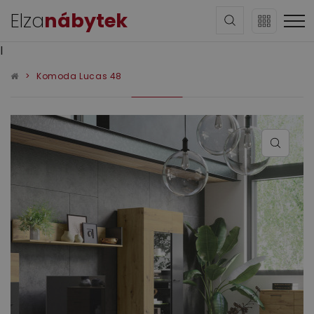
Elza
nábytek
l
Komoda Lucas 48
Sedací soupravy
Obývací pokoj