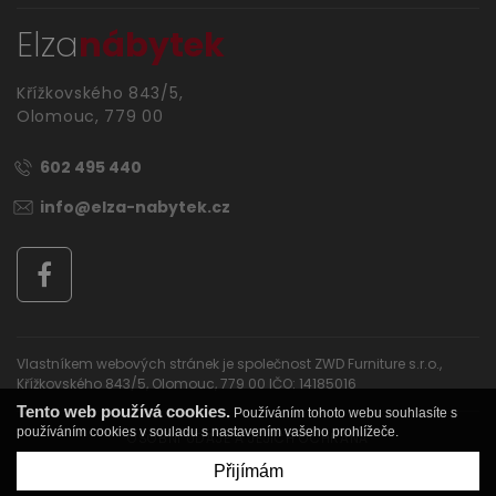
Elza
nábytek
Křížkovského 843/5,
Olomouc, 779 00
602 495 440
info@elza-nabytek.cz
Vlastníkem webových stránek je společnost ZWD Furniture s.r.o.,
Křížkovského 843/5, Olomouc, 779 00 IČO: 14185016
Tento web používá cookies.
Používáním tohoto webu souhlasíte s
používáním cookies v souladu s nastavením vašeho prohlížeče.
OSOBNÍ ÚDAJE A JEJICH OCHRANA
Copyright © Elza nábytek
Přijímám