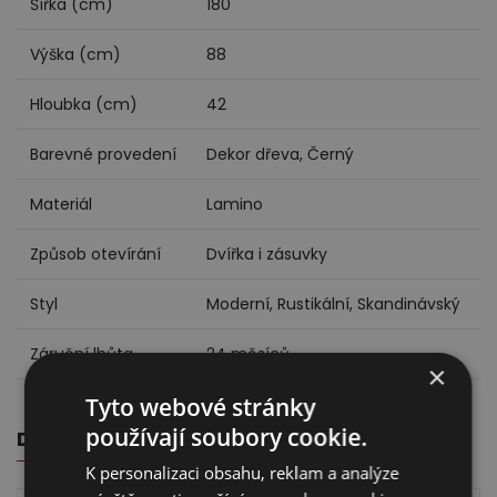
Šířka (cm)
180
Výška (cm)
88
Hloubka (cm)
42
Barevné provedení
Dekor dřeva, Černý
Materiál
Lamino
Způsob otevírání
Dvířka i zásuvky
Styl
Moderní, Rustikální, Skandinávský
Záruční lhůta
24 měsíců
×
Tyto webové stránky
používají soubory cookie.
DALŠÍ PRODUKTY Z KOLEKCE K OBJEDNÁNÍ
K personalizaci obsahu, reklam a analýze