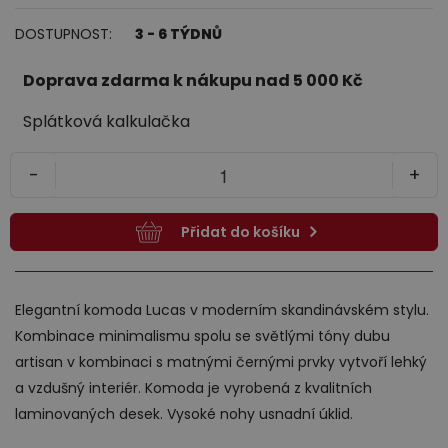
DOSTUPNOST:
3 - 6 TÝDNŮ
Jídelna
Doprava zdarma k nákupu nad 5 000 Kč
Splátková kalkulačka
-
+
Přidat do košíku
Předsíně
Elegantní komoda Lucas v moderním skandinávském stylu.
Kombinace minimalismu spolu se světlými tóny dubu
artisan v kombinaci s matnými černými prvky vytvoří lehký
a vzdušný interiér. Komoda je vyrobená z kvalitních
laminovaných desek. Vysoké nohy usnadní úklid.
Novinky