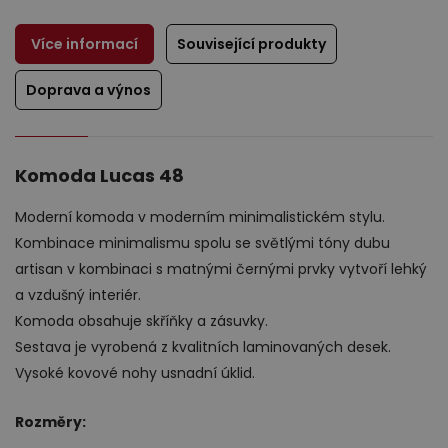
Více informací
Související produkty
Doprava a výnos
Výprodej
Komoda Lucas 48
Moderní komoda v moderním minimalistickém stylu.
Kombinace minimalismu spolu se světlými tóny dubu
artisan v kombinaci s matnými černými prvky vytvoří lehký
a vzdušný interiér.
Komoda obsahuje skříňky a zásuvky.
Sestava je vyrobená z kvalitních laminovaných desek.
Vysoké kovové nohy usnadní úklid.
Rozměry: