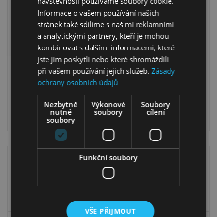
návštěvnosti používáme soubory cookie.
Informace o vašem používání našich
stránek také sdílíme s našimi reklamními
a analytickými partnery, kteří je mohou
kombinovat s dalšími informacemi, které
jste jim poskytli nebo které shromáždili
při vašem používání jejich služeb.
Zásady
Vitrína Lucas 10 L/R
Vitrína Lucas 12
ochrany osobních údajů
5 999,00
Kč
6 899,00
Kč
Nezbytně
Výkonové
Soubory
nutné
soubory
cílení
4 859,00
Kč
5 999,00
Kč
soubory
Funkční soubory
VŠE PŘIJMOUT