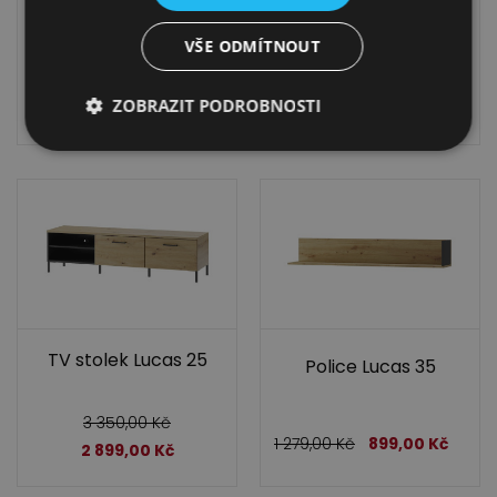
Vitrína Lucas 15
Regál Lucas 16
VŠE ODMÍTNOUT
5 199,00
Kč
8 199,00
Kč
6 799,00
Kč
ZOBRAZIT PODROBNOSTI
4 499,00
Kč
TV stolek Lucas 25
Police Lucas 35
3 350,00
Kč
1 279,00
Kč
899,00
Kč
2 899,00
Kč