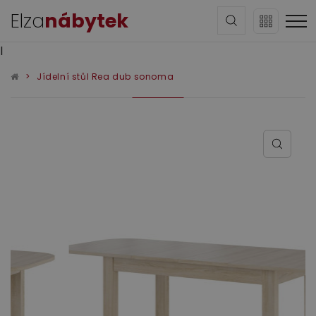
Elza
nábytek
l
Jídelní stůl Rea dub sonoma
Sedací soupravy
Obývací pokoj