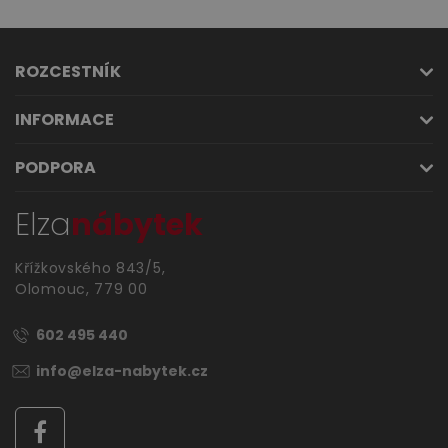
ROZCESTNÍK
INFORMACE
PODPORA
Elza
nábytek
Křížkovského 843/5,
Olomouc, 779 00
602 495 440
info@elza-nabytek.cz