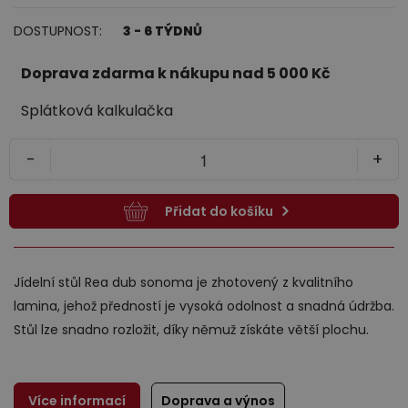
DOSTUPNOST:
3 - 6 TÝDNŮ
Jídelna
Doprava zdarma k nákupu nad 5 000 Kč
Splátková kalkulačka
-
+
Přidat do košíku
Předsíně
Jídelní stůl Rea dub sonoma je zhotovený z kvalitního
lamina, jehož předností je vysoká odolnost a snadná údržba.
Stůl lze snadno rozložit, díky němuž získáte větší plochu.
Novinky
Více informací
Doprava a výnos