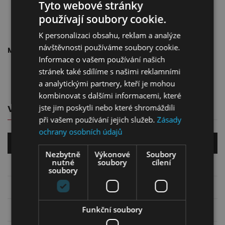
Tyto webové stránky
používají soubory cookie.
80 cm
K personalizaci obsahu, reklam a analýze
návštěvnosti používáme soubory cookie.
Materiál:
Informace o vašem používání našich
lamino
stránek také sdílíme s našimi reklamními
MDF
a analytickými partnery, kteří je mohou
kombinovat s dalšími informacemi, které
jste jim poskytli nebo které shromáždili
VLASTNOSTI PRODUKTU
při vašem používání jejich služeb.
Zásady
ochrany osobních údajů
Parametry:
Nezbytně
Výkonové
Soubory
nutné
soubory
cílení
Šířka (cm)
140
soubory
Výška (cm)
76
Funkční soubory
Hloubka (cm)
80