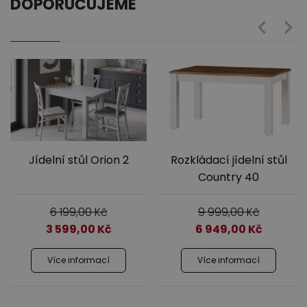
DOPORUČUJEME
Jídelní stůl Orion 2
Rozkládací jídelní stůl
Country 40
6 199,00
Kč
9 999,00
Kč
3 599,00
Kč
6 949,00
Kč
Více informací
Více informací