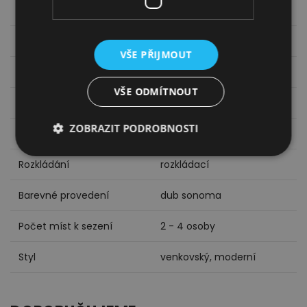
Materiál
Lamino
Záruční lhůta
24 měsíců
VŠE PŘIJMOUT
Materiál desky
lamino
VŠE ODMÍTNOUT
Materiál nohou
MDF
ZOBRAZIT PODROBNOSTI
Tvar desky
obdélníkové
Rozkládání
rozkládací
Barevné provedení
dub sonoma
Počet míst k sezení
2 - 4 osoby
Styl
venkovský, moderní