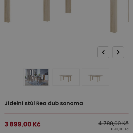
Ložnice
Dětský nábytek
Jídelní stůl Rea dub sonoma
4 789,00
Kč
3 899,00
Kč
- 890,00
Kč